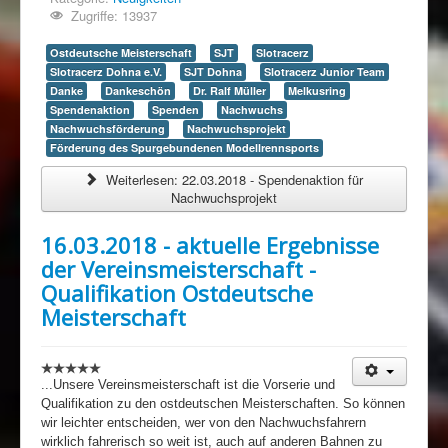
Zugriffe: 13937
Ostdeutsche Meisterschaft
SJT
Slotracerz
Slotracerz Dohna e.V.
SJT Dohna
Slotracerz Junior Team
Danke
Dankeschön
Dr. Ralf Müller
Melkusring
Spendenaktion
Spenden
Nachwuchs
Nachwuchsförderung
Nachwuchsprojekt
Förderung des Spurgebundenen Modellrennsports
Weiterlesen: 22.03.2018 - Spendenaktion für
Nachwuchsprojekt
16.03.2018 - aktuelle Ergebnisse
der Vereinsmeisterschaft -
Qualifikation Ostdeutsche
Meisterschaft
...Unsere Vereinsmeisterschaft ist die Vorserie und
Qualifikation zu den ostdeutschen Meisterschaften. So können
wir leichter entscheiden, wer von den Nachwuchsfahrern
wirklich fahrerisch so weit ist, auch auf anderen Bahnen zu