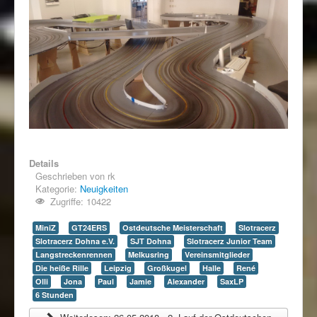
Details
Geschrieben von
rk
Kategorie:
Neuigkeiten
Zugriffe: 10422
MiniZ
GT24ERS
Ostdeutsche Meisterschaft
Slotracerz
Slotracerz Dohna e.V.
SJT Dohna
Slotracerz Junior Team
Langstreckenrennen
Melkusring
Vereinsmitglieder
Die heiße Rille
Leipzig
Großkugel
Halle
René
Olli
Jona
Paul
Jamie
Alexander
SaxLP
6 Stunden