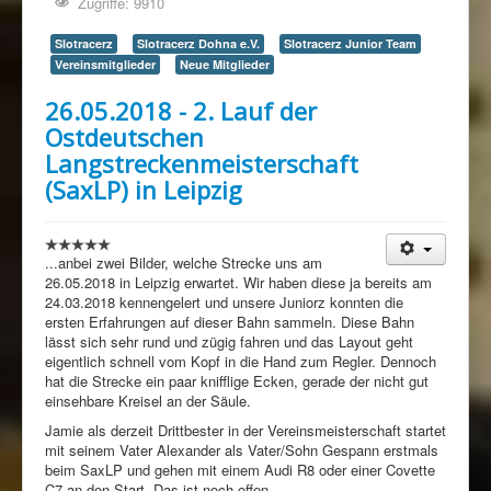
Zugriffe: 9910
Slotracerz
Slotracerz Dohna e.V.
Slotracerz Junior Team
Vereinsmitglieder
Neue Mitglieder
26.05.2018 - 2. Lauf der
Ostdeutschen
Langstreckenmeisterschaft
(SaxLP) in Leipzig
...anbei zwei Bilder, welche Strecke uns am
26.05.2018 in Leipzig erwartet. Wir haben diese ja bereits am
24.03.2018 kennengelert und unsere Juniorz konnten die
ersten Erfahrungen auf dieser Bahn sammeln. Diese Bahn
lässt sich sehr rund und zügig fahren und das Layout geht
eigentlich schnell vom Kopf in die Hand zum Regler. Dennoch
hat die Strecke ein paar knifflige Ecken, gerade der nicht gut
einsehbare Kreisel an der Säule.
Jamie als derzeit Drittbester in der Vereinsmeisterschaft startet
mit seinem Vater Alexander als Vater/Sohn Gespann erstmals
beim SaxLP und gehen mit einem Audi R8 oder einer Covette
C7 an den Start. Das ist noch offen.