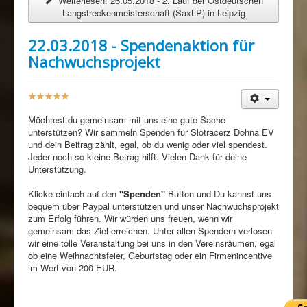
Weiterlesen: 26.05.2018 - 2. Lauf der Ostdeutschen
Langstreckenmeisterschaft (SaxLP) in Leipzig
22.03.2018 - Spendenaktion für
Nachwuchsprojekt
B
e
w
Möchtest du gemeinsam mit uns eine gute Sache
e
unterstützen? Wir sammeln Spenden für Slotracerz Dohna EV
r
und dein Beitrag zählt, egal, ob du wenig oder viel spendest.
t
Jeder noch so kleine Betrag hilft. Vielen Dank für deine
u
Unterstützung.
n
g
Klicke einfach auf den
"Spenden"
Button und Du kannst uns
:
bequem über Paypal unterstützen und unser Nachwuchsprojekt
zum Erfolg führen. Wir würden uns freuen, wenn wir
5
gemeinsam das Ziel erreichen. Unter allen Spendern verlosen
wir eine tolle Veranstaltung bei uns in den Vereinsräumen, egal
/
ob eine Weihnachtsfeier, Geburtstag oder ein Firmenincentive
im Wert von 200 EUR.
5