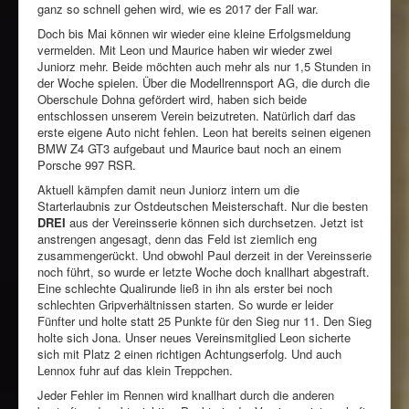
ganz so schnell gehen wird, wie es 2017 der Fall war.
Rennbahn mieten!
Doch bis Mai können wir wieder eine kleine Erfolgsmeldung
vermelden. Mit Leon und Maurice haben wir wieder zwei
Juniorz mehr. Beide möchten auch mehr als nur 1,5 Stunden in
der Woche spielen. Über die Modellrennsport AG, die durch die
Oberschule Dohna gefördert wird, haben sich beide
entschlossen unserem Verein beizutreten. Natürlich darf das
erste eigene Auto nicht fehlen. Leon hat bereits seinen eigenen
BMW Z4 GT3 aufgebaut und Maurice baut noch an einem
Porsche 997 RSR.
Aktuell kämpfen damit neun Juniorz intern um die
Starterlaubnis zur Ostdeutschen Meisterschaft. Nur die besten
DREI
aus der Vereinsserie können sich durchsetzen. Jetzt ist
anstrengen angesagt, denn das Feld ist ziemlich eng
zusammengerückt. Und obwohl Paul derzeit in der Vereinsserie
noch führt, so wurde er letzte Woche doch knallhart abgestraft.
Eine schlechte Qualirunde ließ in ihn als erster bei noch
schlechten Gripverhältnissen starten. So wurde er leider
Fünfter und holte statt 25 Punkte für den Sieg nur 11. Den Sieg
holte sich Jona. Unser neues Vereinsmitglied Leon sicherte
sich mit Platz 2 einen richtigen Achtungserfolg. Und auch
Lennox fuhr auf das klein Treppchen.
Jeder Fehler im Rennen wird knallhart durch die anderen