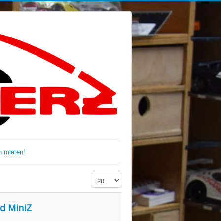
 mieten!
Anzeige #
nd MiniZ