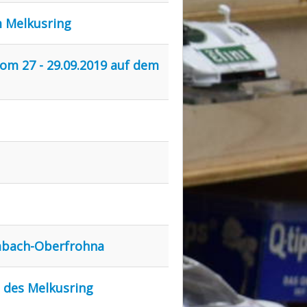
m Melkusring
om 27 - 29.09.2019 auf dem
imbach-Oberfrohna
g des Melkusring