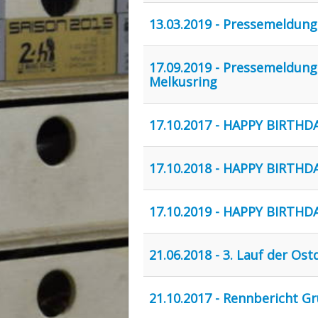
13.03.2019 - Pressemeldun
17.09.2019 - Pressemeldun
Melkusring
17.10.2017 - HAPPY BIRTHD
17.10.2018 - HAPPY BIRTHD
17.10.2019 - HAPPY BIRTHD
21.06.2018 - 3. Lauf der O
21.10.2017 - Rennbericht G