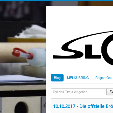
Blog
MELKUSRING
Region Ost
Teil des Titels eingeben
10.10.2017 - Die offzielle 