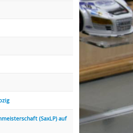
pzig
nmeisterschaft (SaxLP) auf