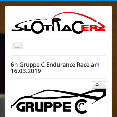
Navigation
an/aus
Blog
6h Gruppe C Endurance Race am
MELKUSRING
16.03.2019
Region Ost
Verein
Sponsoren/Förderer
Spenden
Rechtliches