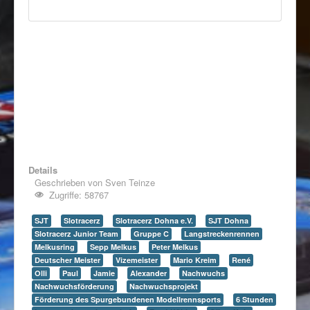
Details
Geschrieben von
Sven Teinze
Zugriffe: 58767
SJT
Slotracerz
Slotracerz Dohna e.V.
SJT Dohna
Slotracerz Junior Team
Gruppe C
Langstreckenrennen
Melkusring
Sepp Melkus
Peter Melkus
Deutscher Meister
Vizemeister
Mario Kreim
René
Olli
Paul
Jamie
Alexander
Nachwuchs
Nachwuchsförderung
Nachwuchsprojekt
Förderung des Spurgebundenen Modellrennsports
6 Stunden