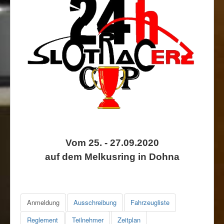
u
Rennbahn mieten!
n
g
:
5
/
5
Vom 25. - 27.09.2020
auf dem Melkusring in Dohna
Anmeldung
Ausschreibung
Fahrzeugliste
Reglement
Teilnehmer
Zeitplan