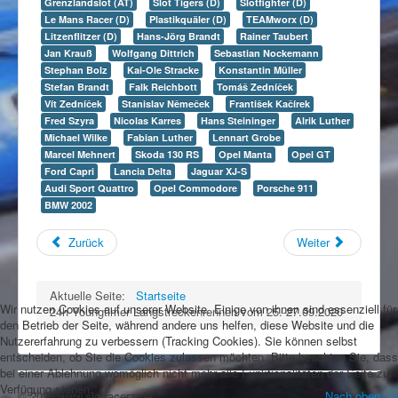
Grenzlandslot (AT)
Slot Tigers (D)
Slotfighter (D)
Le Mans Racer (D)
Plastikquäler (D)
TEAMworx (D)
Litzenflitzer (D)
Hans-Jörg Brandt
Rainer Taubert
Jan Krauß
Wolfgang Dittrich
Sebastian Nockemann
Stephan Bolz
Kai-Ole Stracke
Konstantin Müller
Stefan Brandt
Falk Reichbott
Tomáš Zedníček
Vít Zedníček
Stanislav Němeček
František Kačírek
Fred Szyra
Nicolas Karres
Hans Steininger
Alrik Luther
Michael Wilke
Fabian Luther
Lennart Grobe
Marcel Mehnert
Skoda 130 RS
Opel Manta
Opel GT
Ford Capri
Lancia Delta
Jaguar XJ-S
Audi Sport Quattro
Opel Commodore
Porsche 911
BMW 2002
Zurück
Weiter
Aktuelle Seite:
Startseite
Wir nutzen Cookies auf unserer Website. Einige von ihnen sind essenziell für
24h Youngtimer Langstreckenrennen vom 25.-27.09.2020
den Betrieb der Seite, während andere uns helfen, diese Website und die
Nutzererfahrung zu verbessern (Tracking Cookies). Sie können selbst
entscheiden, ob Sie die Cookies zulassen möchten. Bitte beachten Sie, dass
bei einer Ablehnung womöglich nicht mehr alle Funktionalitäten der Seite zur
Verfügung stehen.
© 2026 www.slotracerz.de
Nach oben