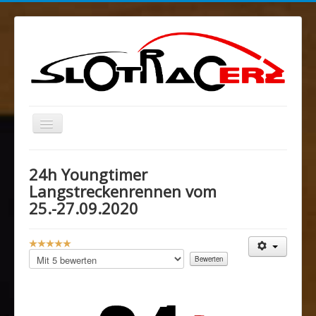
Navigation
an/aus
Blog
24h Youngtimer
MELKUSRING
Langstreckenrennen vom
25.-27.09.2020
Region Ost
Verein
B
Sponsoren/Förderer
e
Bitte
w
bewerten
Spenden
e
r
Rechtliches
t