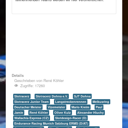
Details
Geschrieben von
René Köhler
Zugriffe: 17260
Slotracerz
Slotracerz Dohna e.V.
SJT Dohna
Slotracerz Junior Team
Langstreckenrennen
Melkusring
Deutscher Meister
Vizemeister
Mario Kreim
Paul
Jamie
René Köhler
Oliver Kulz
Alexander Hluchy
Wallachia Express (CZ)
Slotdesign-Racer (D)
Endurance Racing Munich Salzburg ERMS (D/AT)