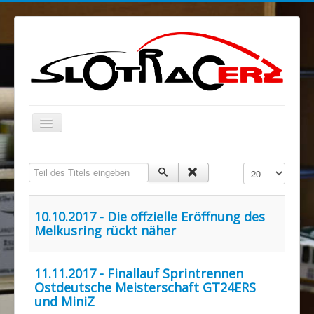
Navigation
an/aus
Blog
Teil des Titels eingeben
Anzeige #
MELKUSRING
Region Ost
10.10.2017 - Die offzielle Eröffnung des
Melkusring rückt näher
Verein
Sponsoren/Förderer
11.11.2017 - Finallauf Sprintrennen
Spenden
Ostdeutsche Meisterschaft GT24ERS
und MiniZ
Rechtliches