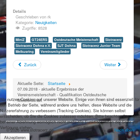
Details
Geschrieben von
rk
Kategorie:
Neuigkeiten
Zugriffe: 8528
MiniZ
GT24ERS
Ostdeutsche Meisterschaft
Slotracerz
Slotracerz Dohna e.V.
SJT Dohna
Slotracerz Junior Team
Melkusring
Vereinsmitglieder
Zurück
Weiter
Aktuelle Seite:
Startseite
07.09.2018 - aktuelle Ergebnisse der
Vereinsmeisterschaft - Qualifikation Ostdeutsche
Wir nutzen Cookies auf unserer Website. Einige von ihnen sind essenziell für
Meisterschaft
den Betrieb der Seite, während andere uns helfen, diese Website und die
Nutzererfahrung zu verbessern (Tracking Cookies). Sie können selbst
entscheiden, ob Sie die Cookies zulassen möchten. Bitte beachten Sie, dass
bei einer Ablehnung womöglich nicht mehr alle Funktionalitäten der Seite zur
Verfügung stehen.
© 2026 www.slotracerz.de
Nach oben
Akzeptieren