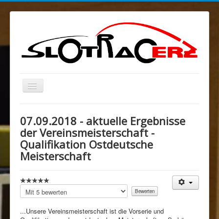
Navigation
an/aus
Blog
07.09.2018 - aktuelle Ergebnisse
MELKUSRING
der Vereinsmeisterschaft -
Qualifikation Ostdeutsche
Region Ost
Meisterschaft
Verein
Sponsoren/Förderer
Bitte
Spenden
bewerten
Rechtliches
...Unsere Vereinsmeisterschaft ist die Vorserie und