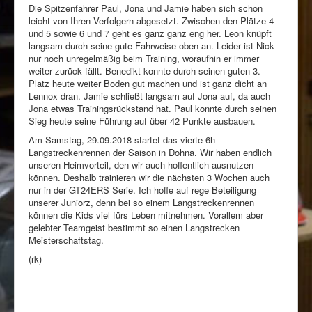
Die Spitzenfahrer Paul, Jona und Jamie haben sich schon
leicht von Ihren Verfolgern abgesetzt. Zwischen den Plätze 4
und 5 sowie 6 und 7 geht es ganz ganz eng her. Leon knüpft
langsam durch seine gute Fahrweise oben an. Leider ist Nick
nur noch unregelmäßig beim Training, woraufhin er immer
weiter zurück fällt. Benedikt konnte durch seinen guten 3.
Platz heute weiter Boden gut machen und ist ganz dicht an
Lennox dran. Jamie schließt langsam auf Jona auf, da auch
Jona etwas Trainingsrückstand hat. Paul konnte durch seinen
Sieg heute seine Führung auf über 42 Punkte ausbauen.
Am Samstag, 29.09.2018 startet das vierte 6h
Langstreckenrennen der Saison in Dohna. Wir haben endlich
unseren Heimvorteil, den wir auch hoffentlich ausnutzen
können. Deshalb trainieren wir die nächsten 3 Wochen auch
nur in der GT24ERS Serie. Ich hoffe auf rege Beteiligung
unserer Juniorz, denn bei so einem Langstreckenrennen
können die Kids viel fürs Leben mitnehmen. Vorallem aber
gelebter Teamgeist bestimmt so einen Langstrecken
Meisterschaftstag.
(rk)