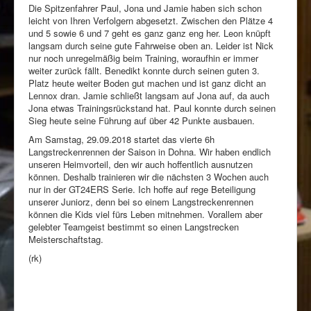
Die Spitzenfahrer Paul, Jona und Jamie haben sich schon
leicht von Ihren Verfolgern abgesetzt. Zwischen den Plätze 4
und 5 sowie 6 und 7 geht es ganz ganz eng her. Leon knüpft
langsam durch seine gute Fahrweise oben an. Leider ist Nick
nur noch unregelmäßig beim Training, woraufhin er immer
weiter zurück fällt. Benedikt konnte durch seinen guten 3.
Platz heute weiter Boden gut machen und ist ganz dicht an
Lennox dran. Jamie schließt langsam auf Jona auf, da auch
Jona etwas Trainingsrückstand hat. Paul konnte durch seinen
Sieg heute seine Führung auf über 42 Punkte ausbauen.
Am Samstag, 29.09.2018 startet das vierte 6h
Langstreckenrennen der Saison in Dohna. Wir haben endlich
unseren Heimvorteil, den wir auch hoffentlich ausnutzen
können. Deshalb trainieren wir die nächsten 3 Wochen auch
nur in der GT24ERS Serie. Ich hoffe auf rege Beteiligung
unserer Juniorz, denn bei so einem Langstreckenrennen
können die Kids viel fürs Leben mitnehmen. Vorallem aber
gelebter Teamgeist bestimmt so einen Langstrecken
Meisterschaftstag.
(rk)