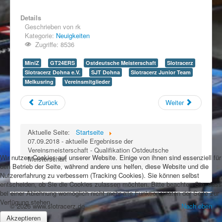
Details
Geschrieben von
rk
Kategorie:
Neuigkeiten
Zugriffe: 8536
MiniZ
GT24ERS
Ostdeutsche Meisterschaft
Slotracerz
Slotracerz Dohna e.V.
SJT Dohna
Slotracerz Junior Team
Melkusring
Vereinsmitglieder
Zurück
Weiter
Aktuelle Seite:
Startseite
07.09.2018 - aktuelle Ergebnisse der
Vereinsmeisterschaft - Qualifikation Ostdeutsche
Wir nutzen Cookies auf unserer Website. Einige von ihnen sind essenziell für
Meisterschaft
den Betrieb der Seite, während andere uns helfen, diese Website und die
Nutzererfahrung zu verbessern (Tracking Cookies). Sie können selbst
entscheiden, ob Sie die Cookies zulassen möchten. Bitte beachten Sie, dass
bei einer Ablehnung womöglich nicht mehr alle Funktionalitäten der Seite zur
Verfügung stehen.
© 2026 www.slotracerz.de
Nach oben
Akzeptieren