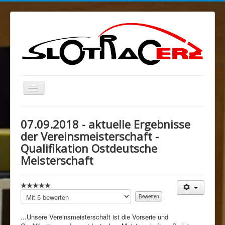
Navigation
an/aus
Blog
07.09.2018 - aktuelle Ergebnisse
MELKUSRING
der Vereinsmeisterschaft -
Qualifikation Ostdeutsche
Region Ost
Meisterschaft
Verein
Sponsoren/Förderer
Bitte
Spenden
bewerten
Rechtliches
...Unsere Vereinsmeisterschaft ist die Vorserie und