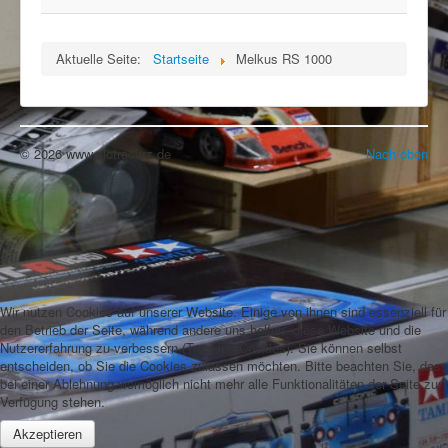
Rennbahn mieten!
Aktuelle Seite:
Startseite
Melkus RS 1000
© 2026 www.slotracerz.de
Nach oben
Wir nutzen Cookies auf unserer Website. Einige von ihnen sind essenziell für
den Betrieb der Seite, während andere uns helfen, diese Website und die
Nutzererfahrung zu verbessern (Tracking Cookies). Sie können selbst
entscheiden, ob Sie die Cookies zulassen möchten. Bitte beachten Sie, dass
bei einer Ablehnung womöglich nicht mehr alle Funktionalitäten der Seite zur
Verfügung stehen.
Akzeptieren