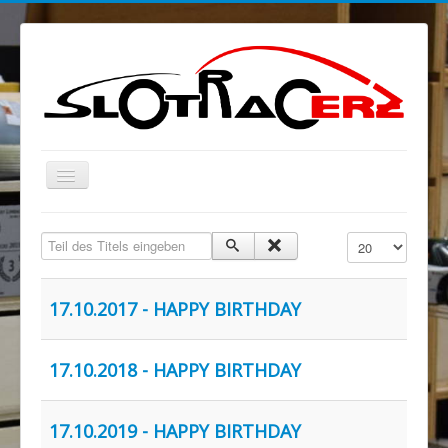
Navigation
an/aus
Blog
Teil des Titels eingeben
Anzeige #
MELKUSRING
Region Ost
17.10.2017 - HAPPY BIRTHDAY
Verein
Sponsoren/Förderer
17.10.2018 - HAPPY BIRTHDAY
Spenden
17.10.2019 - HAPPY BIRTHDAY
Rechtliches